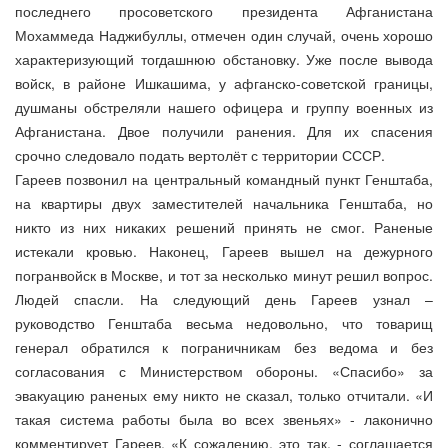
последнего просоветского президента Афганистана
Мохаммеда Наджибуллы, отмечен один случай, очень хорошо
характеризующий тогдашнюю обстановку. Уже после вывода
войск, в районе Ишкашима, у афганско-советской границы,
душманы обстреляли нашего офицера и группу военных из
Афганистана. Двое получили ранения. Для их спасения
срочно следовало подать вертолёт с территории СССР.
Гареев позвонил на центральный командный пункт Генштаба,
на квартиры двух заместителей начальника Генштаба, но
никто из них никаких решений принять не смог. Раненые
истекали кровью. Наконец, Гареев вышел на дежурного
погранвойск в Москве, и тот за несколько минут решил вопрос.
Людей спасли. На следующий день Гареев узнал –
руководство Генштаба весьма недовольно, что товарищ
генерал обратился к пограничникам без ведома и без
согласования с Министерством обороны. «Спасибо» за
эвакуацию раненых ему никто не сказал, только отчитали. «И
такая система работы была во всех звеньях» - лаконично
комментирует Гареев. «К сожалению, это так, - соглашается