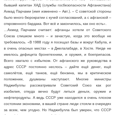
бывший капитан ХАД (службы госбезопасности Афганистана)
Ахмад Парчами (имя изменено – Авт.). – С советской стороны
было много бюрократии с кучей согласований, а с афганской –
откровенного бардака. Вот всё и закончилось, как оно есть».
…Ахмед Парчами считает: афганцы хотели от Советского
Союза слишком много – и зачастую, когда это вообще не
требовалось. «В 1988 году я посещал базы и вокруг Кабула, и
в очень опасных местах – в Джелалабаде, в Хосте. Нигде не
имелось дефицита бронетехники, и оружия, и боеприпасов.
Всего хватало с избытком. От афганского же руководства в
адрес СССР постоянно неслось – дайте ещё денег, ещё
самолётов, ещё танков, ещё бензина, мы в критическом
положении, душманы наступают. Многие министры
Наджибуллы рассматривали Советский Союз как рог
изобилия, откуда вечно будут литься деньги, оружие и
нефтепродукты. А ведь СССР уже находился в очень плохом
состоянии экономики, в вашей стране люди стояли в очередях
за всем, чем угодно. Но Наджибулла был уверен, что СССР