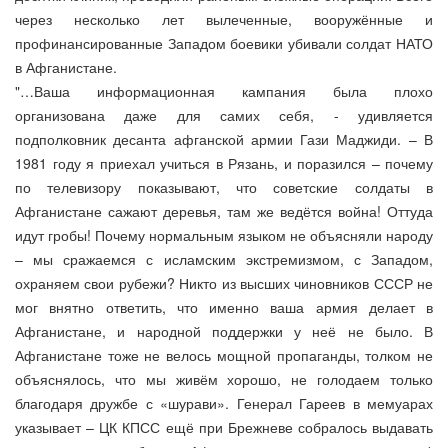
через несколько лет вылеченные, вооружённые и
профинансированные Западом боевики убивали солдат НАТО
в Афганистане.
"…Ваша информационная кампания была плохо
организована даже для самих себя, - удивляется
подполковник десанта афганской армии Гази Маджиди. – В
1981 году я приехал учиться в Рязань, и поразился – почему
по телевизору показывают, что советские солдаты в
Афганистане сажают деревья, там же ведётся война! Оттуда
идут гробы! Почему нормальным языком не объясняли народу
– мы сражаемся с исламским экстремизмом, с Западом,
охраняем свои рубежи? Никто из высших чиновников СССР не
мог внятно ответить, что именно ваша армия делает в
Афганистане, и народной поддержки у неё не было. В
Афганистане тоже не велось мощной пропаганды, толком не
объяснялось, что мы живём хорошо, не голодаем только
благодаря дружбе с «шурави». Генерал Гареев в мемуарах
указывает – ЦК КПСС ещё при Брежневе собралось выдавать