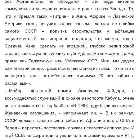
без Афганистана не обойдётся – это ведь витрина
коммунизма и успехов советского строя в глазах Запада. То,
что у Кремля таких «витрин» в Азии, Африке и Латинской
Америке вагон, не учитывалось совсем. Главная же ошибка
самого СССР – попытка строительства у афганцев
социализма. У вас искренне полагали, что можно, как в
Средней Азии, сделать из аграрной, глубоко религиозной
страны советскую республику с убеждёнными комсомольцами,
прямо как Таджикскую или Узбекскую ССР. Мол, мы дадим
вам электричество, грамотность, вытащим из тьмы. Но на это в
двадцатые годы потребовалось минимум 20 лет войны с
басмачами».
…Майор афганской армии Аскерулла Хайдари, в
восьмидесятых служивший в охране аэропорта Кабула, очень
резко отзывается о Горбачёве. «В 1988 году были заключены
Женевские соглашения, - напоминает он. – В их рамках,
СССР должен вывести свои войска из Афганистана, а США и
Запад – перестать поставлять оружие исламской оппозиции. И
что? США не сократили, а увеличили поставки душманам РПГ,