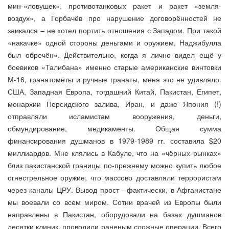
мин-«ловушек», противотанковых ракет и ракет «земля-
воздух», а Горбачёв про нарушение договорённостей не
заикался – не хотел портить отношения с Западом. При такой
«накачке» одной стороны деньгами и оружием, Наджибулла
был обречён». Действительно, когда я лично видел ещё у
боевиков «Талибана» именно старые американские винтовки
М-16, гранатомёты и ручные гранаты, меня это не удивляло.
США, Западная Европа, тогдашний Китай, Пакистан, Египет,
монархии Персидского залива, Иран, и даже Япония (!)
отправляли исламистам вооружения, деньги,
обмундирование, медикаменты. Общая сумма
финансирования душманов в 1979-1989 гг. составила $20
миллиардов. Мне клялись в Кабуле, что на «чёрных рынках»
близ пакистанской границы по-прежнему можно купить любое
огнестрельное оружие, что массово доставляли террористам
через каналы ЦРУ. Вывод прост - фактически, в Афганистане
мы воевали со всем миром. Сотни врачей из Европы были
направлены в Пакистан, оборудовали на базах душманов
десятки клиник, проводили раненым сложные операции. Всего