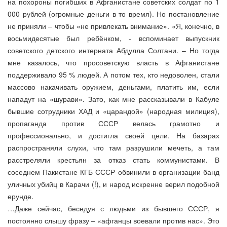
на похороны погибших в Афганистане советских солдат по 1
000 рублей (огромные деньги в то время). Но постановление
не приняли – чтобы «не привлекать внимание». «Я, конечно, в
восьмидесятые был ребёнком, - вспоминает выпускник
советского детского интерната Абдулла Солтани. – Но тогда
мне казалось, что просоветскую власть в Афганистане
поддерживало 95 % людей. А потом тех, кто недоволен, стали
массово накачивать оружием, деньгами, платить им, если
нападут на «шурави». Зато, как мне рассказывали в Кабуле
бывшие сотрудники ХАД и «царандой» (народная милиция),
пропаганда против СССР велась грамотно и
профессионально, и достигла своей цели. На базарах
распространяли слухи, что там разрушили мечеть, а там
расстреляли крестьян за отказ стать коммунистами. В
соседнем Пакистане КГБ СССР обвинили в организации банд
уличных убийц в Карачи (!), и народ искренне верил подобной
ерунде.
…Даже сейчас, беседуя с людьми из бывшего СССР, я
постоянно слышу фразу – «афганцы воевали против нас». Это