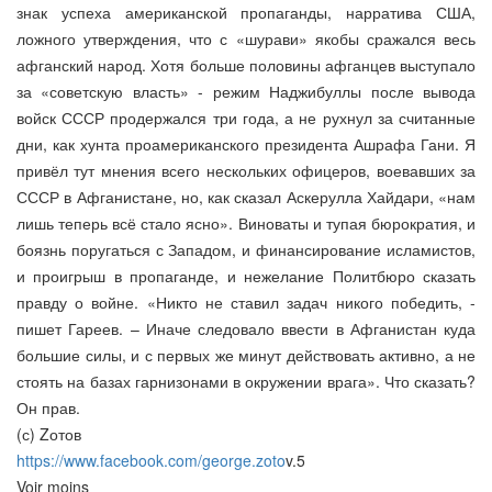
знак успеха американской пропаганды, нарратива США,
ложного утверждения, что с «шурави» якобы сражался весь
афганский народ. Хотя больше половины афганцев выступало
за «советскую власть» - режим Наджибуллы после вывода
войск СССР продержался три года, а не рухнул за считанные
дни, как хунта проамериканского президента Ашрафа Гани. Я
привёл тут мнения всего нескольких офицеров, воевавших за
СССР в Афганистане, но, как сказал Аскерулла Хайдари, «нам
лишь теперь всё стало ясно». Виноваты и тупая бюрократия, и
боязнь поругаться с Западом, и финансирование исламистов,
и проигрыш в пропаганде, и нежелание Политбюро сказать
правду о войне. «Никто не ставил задач никого победить, -
пишет Гареев. – Иначе следовало ввести в Афганистан куда
большие силы, и с первых же минут действовать активно, а не
стоять на базах гарнизонами в окружении врага». Что сказать?
Он прав.
(с) Zотов
https://www.facebook.com/george.zoto
v.5
Voir moins