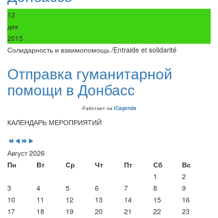
12
дек
2015
Солидарность и взаимопомощь /Entraide et solidarité
Отправка гуманитарной
помощи в Донбасс
Работает на
iCagenda
Предыдущий
Предыдущий
Следующий
Следующий
КАЛЕНДАРЬ МЕРОПРИЯТИЙ
год
месяц
год
месяц
Август 2026
Пн
Вт
Ср
Чт
Пт
Сб
Вс
1
2
3
4
5
6
7
8
9
10
11
12
13
14
15
16
17
18
19
20
21
22
23