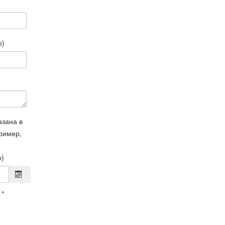
о)
азана в
ример,
о)
*