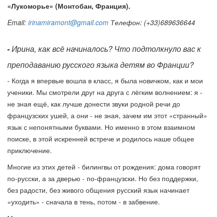
«Лукоморье» (Монтобан, Франция).
Email:
irinamiramont@gmail.com
Телефон: (+33)689636644
-
Ирина, как всё начиналось? Что подтолкнуло вас к
преподаванию русского языка детям во Франции?
- Когда я впервые вошла в класс, я была новичком, как и мои
ученики. Мы смотрели друг на друга с лёгким волнением: я -
не зная ещё, как лучше донести звуки родной речи до
французских ушей, а они - не зная, зачем им этот «странный»
язык с непонятными буквами. Но именно в этом взаимном
поиске, в этой искренней встрече и родилось наше общее
приключение.
Многие из этих детей - билингвы от рождения: дома говорят
по-русски, а за дверью - по-французски. Но без поддержки,
без радости, без живого общения русский язык начинает
«уходить» - сначала в тень, потом - в забвение.