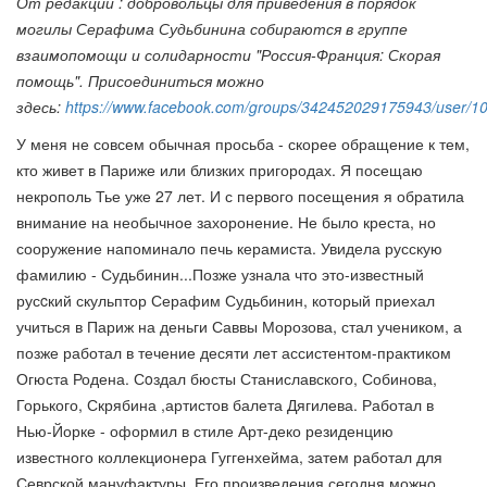
От редакции : добровольцы для приведения в порядок
могилы Серафима Судьбинина собираются в группе
взаимопомощи и солидарности "Россия-Франция: Скорая
помощь". Присоединиться можно
здесь:
https://www.facebook.com/groups/342452029175943/user/
У меня не совсем обычная просьба - скорее обращение к тем,
кто живет в Париже или близких пригородах. Я посещаю
некрополь Тье уже 27 лет. И с первого посещения я обратила
внимание на необычное захоронение. Не было креста, но
сооружение напоминало печь керамиста. Увидела русскую
фамилию - Судьбинин...Позже узнала что это-известный
русcкий скульптор Серафим Судьбинин, который приехал
учиться в Париж на деньги Саввы Морозова, стал учеником, а
позже работал в течение десяти лет ассистентом-практиком
Огюста Родена. Сoздал бюсты Станиславского, Собинова,
Горького, Скрябина ,артистов балета Дягилева. Работал в
Нью-Йорке - оформил в стиле Арт-деко резиденцию
известного коллекционера Гуггенхейма, затем работал для
Севрской мануфактуры. Его произведения сегодня можно