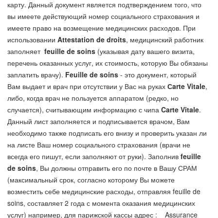
карту. Данный документ является подтверждением того, что
вы имеете действующий номер социального страхования и
имеете право на возмещение медицинских расходов. При
использовании
Attestation de droits
, медицинский работник
заполняет
feuille de soins
(указывая дату вашего визита,
перечень оказанных услуг, их стоимость, которую Вы обязаны
заплатить врачу).
Feuille de soins
- это документ, который
Вам выдает и врач при отсутствии у Вас на руках
Сarte
V
itale
,
либо, когда врач не пользуется аппаратом (редко, но
случается), считывающим информацию с чипа
Carte Vitale
.
Данный лист заполняется и подписывается врачом, Вам
необходимо также подписать его внизу и проверить указан ли
на листе Ваш номер социального страхования (врачи не
всегда его пишут, если заполняют от руки). Заполнив
feuille
de soins
, Вы должны отправить его по почте в Вашу СРАМ
(максимальный срок, согласно которому Вы можете
возместить себе медицинские расходы, отправляя feuille de
soins, составляет 2 года с момента оказания медицинских
услуг) например, для парижской кассы адрес : Assurance