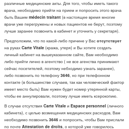
различные медицинские акты. Для того, чтобы иметь такого
врача, необходимо прийти на прием и попросить этого врача
быть Вашим
médecin traitant
(в настоящее время многие
врачи уже перегружены и новых пациентов не берут, поэтому
лучше заранее позвонить в кабинет и уточнить у секретаря).
Предположим, что по какой-либо причине у Вас
отсутствует
на руках
Carte Vitale
(кража, утеря) и Вы хотите создать
личный кабинет на вышеуказанном сайте, Вам необходимо
либо прийти лично в агентство ( не все агенства принимают
сейчас посетителей, поэтому небходимо узнать заранее),
либо позвонить по телефону
3646
, но при телефонном
контакте (в большинстве случаев, так как человеческий фактор
имеет место быть) Вам нужен будет номер утерянной карты,
чтобы ее аннулировали, поэтому лучше иметь ксерокопию.
В случае отсутствия
Carte Vitale
и
Espace
personnel
(личного
кабинета), с целью возмещения медицинских расходов, Вам
необходимо позвонить
3646
и попросить, чтобы Вам прислали
по почте
Attestation
de
droits
, о которой уже говорилось