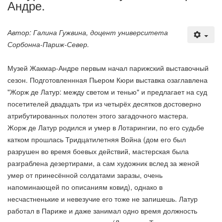
Андре.
Автор: Галина Гужвина, доцент университета
Сорбонна-Париж-Север.
Музей Жакмар-Андре первым начал парижский выставочный
сезон. Подготовленнная Пьером Кюри выставка озаглавлена
"Жорж де Латур: между светом и тенью" и
предлагает на суд
посетителей двадцать три из четырёх десятков достоверно
атрибутированных полотен этого загадочного мастера.
Жорж де Латур родился и умер в Лотарингии, по его судьбе
катком прошлась Тридцатилетняя Война (дом его был
разрушен во время боевых действий, мастерская была
разграблена дезертирами, а сам художник вслед за женой
умер от принесённой солдатами заразы, очень
напоминающей по описаниям ковид), однако в
несчастненькие и невезучие его тоже не запишешь. Латур
работал в Париже и даже занимал одно время должность