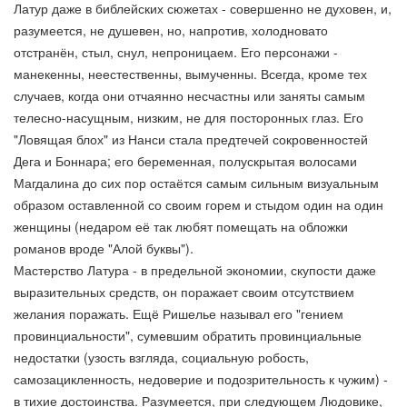
Латур даже в библейских сюжетах - совершенно не духовен, и,
разумеется, не душевен, но, напротив, холодновато
отстранён, стыл, снул, непроницаем. Его персонажи -
манекенны, неестественны, вымученны. Всегда, кроме тех
случаев, когда они отчаянно несчастны или заняты самым
телесно-насущным, низким, не для посторонных глаз. Его
"Ловящая блох" из Нанси стала предтечей сокровенностей
Дега и Боннара; его беременная, полускрытая волосами
Магдалина до сих пор остаётся самым сильным визуальным
образом оставленной со своим горем и стыдом один на один
женщины (недаром её так любят помещать на обложки
романов вроде "Алой буквы").
Мастерство Латура - в предельной экономии, скупости даже
выразительных средств, он поражает своим отсутствием
желания поражать. Ещё Ришелье называл его "гением
провинциальности", сумевшим обратить провинциальные
недостатки (узость взгляда, социальную робость,
самозацикленность, недоверие и подозрительность к чужим) -
в тихие достоинства. Разумеется, при следующем Людовике,