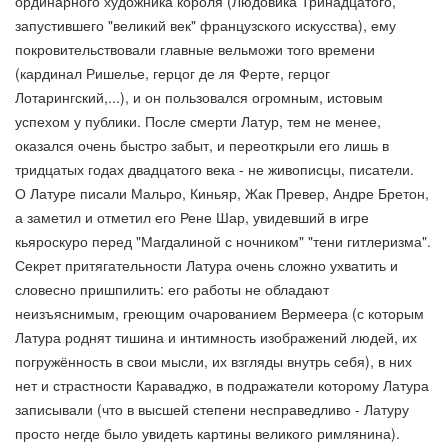
ординарного художника короля (Людовика Тринадцатого,
запустившего "великий век" французского искусства), ему
покровительствовали главные вельможи того времени
(кардинал Ришелье, герцог де ля Ферте, герцог
Лотарингский,...), и он пользовался огромным, истовым
успехом у публики. После смерти Латур, тем не менее,
оказался очень быстро забыт, и переоткрыли его лишь в
тридцатых годах двадцатого века - не живописцы, писатели.
О Латуре писали Мальро, Киньяр, Жак Превер, Андре Бретон,
а заметил и отметил его Рене Шар, увидевший в игре
кьяроскуро перед "Магдалиной с ночником" "тени гитлеризма".
Секрет притягательности Латура очень сложно ухватить и
словесно пришпилить: его работы не обладают
неизъяснимым, греющим очарованием Вермеера (с которым
Латура роднят тишина и интимность изображений людей, их
погружённость в свои мысли, их взгляды внутрь себя), в них
нет и страстности Караваджо, в подражатели которому Латура
записывали (что в высшей степени несправедливо - Латуру
просто негде было увидеть картины великого римлянина).