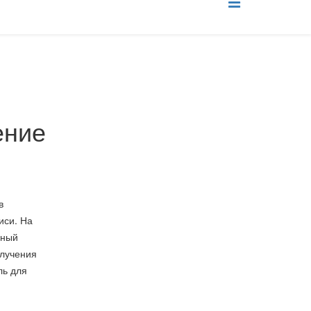
ение
в
иси. На
ьный
олучения
ль для