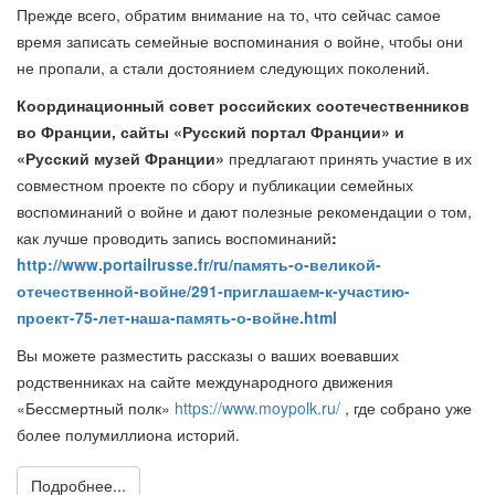
Прежде всего, обратим внимание на то, что сейчас самое
время записать семейные воспоминания о войне, чтобы они
не пропали, а стали достоянием следующих поколений.
Координационный совет российских соотечественников
во Франции, сайты «Русский портал Франции» и
«Русский музей Франции»
предлагают принять участие в их
совместном проекте по сбору и публикации семейных
воспоминаний о войне и дают полезные рекомендации о том,
как лучше проводить запись воспоминаний
:
http://www.portailrusse.fr/ru/память-о-великой-
отечественной-войне/291-приглашаем-к-участию-
проект-75-лет-наша-память-о-войне.html
Вы можете разместить рассказы о ваших воевавших
родственниках на сайте международного движения
«Бессмертный полк»
https://www.moypolk.ru/
, где собрано уже
более полумиллиона историй.
Подробнее...