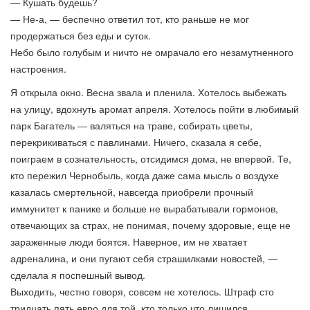
— Кушать будешь?
— Не-а, — беспечно ответил тот, кто раньше не мог
продержаться без еды и суток.
Небо было голубым и ничто не омрачало его незамутненного
настроения.
Я открыла окно. Весна звала и пленила. Хотелось выбежать
на улицу, вдохнуть аромат апреля. Хотелось пойти в любимый
парк Багатель — валяться на траве, собирать цветы,
перекрикиваться с павлинами. Ничего, сказала я себе,
поиграем в сознательность, отсидимся дома, не впервой. Те,
кто пережил Чернобыль, когда даже сама мысль о воздухе
казалась смертельной, навсегда приобрели прочный
иммунитет к панике и больше не вырабатывали гормонов,
отвечающих за страх, не понимая, почему здоровые, еще не
зараженные люди боятся. Наверное, им не хватает
адреналина, и они пугают себя страшилками новостей, —
сделала я поспешный вывод.
Выходить, честно говоря, совсем не хотелось. Штраф сто
тридцать пять евро для той, кто только что лишился