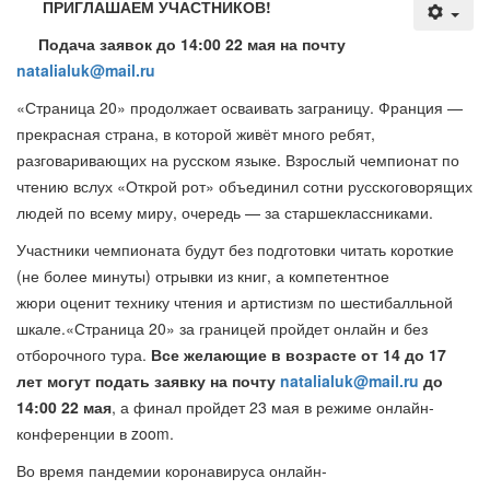
ПРИГЛАШАЕМ УЧАСТНИКОВ!
Подача заявок до 14:00 22 мая н
а почту
natalialuk@mail.ru
«Страница 20»
продолжает осваивать заграницу. Франция —
прекрасная страна, в которой живёт много ребят,
разговаривающих на русском языке. Взрослый чемпионат по
чтению вслух «Открой рот» объединил сотни русскоговорящих
людей по всему миру, очередь — за старшеклассниками.
Участники
чемпионата будут
без подготовки
читать короткие
(не более минуты)
отрывки из книг, а компетентное
жюри
оценит
технику чтения и артистизм по шестибалльной
шкале.
«Страница 20»
за границей
пройдет онлайн и без
отборочного тура.
Все ж
е
л
а
ющие в возрасте от 14 до 17
лет могут подать заявку на почту
natalialuk@mail.ru
до
14:00 22 мая
, а
финал пройдет
23 мая в
режиме онлайн-
конференции в zoom.
Во время пандемии коронавируса о
нлайн-