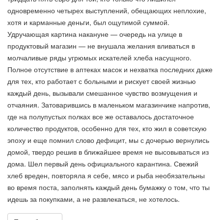
одновременно четырех выступлений, обещающих неплохие,
хотя и карманные деньги, был ощутимой суммой.
Удручающая картина накануне — очередь на улице в
продуктовый магазин — не внушала желания вливаться в
молчаливые ряды угрюмых искателей хлеба насущного.
Полное отсутствие в аптеках масок и нехватка последних даже
для тех, кто работает с больными и рискует своей жизнью
каждый день, вызывали смешанное чувство возмущения и
отчаяния. Затоварившись в маленьком магазинчике напротив,
где на полупустых полках все же оставалось достаточное
количество продуктов, особенно для тех, кто жил в советскую
эпоху и еще помнил слово дефицит, мы с дочерью вернулись
домой, твердо решив в ближайшее время не высовываться из
дома. Шел первый день официального карантина. Свежий
хлеб вреден, повторяла я себе, мясо и рыба необязательны
во время поста, заполнять каждый день бумажку о том, что ты
идешь за покупками, а не развлекаться, не хотелось.