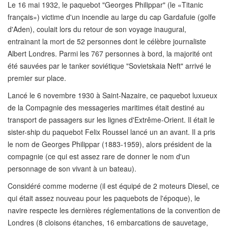
Le 16 mai 1932, le paquebot "Georges Philippar" (le «Titanic
français») victime d'un incendie au large du cap Gardafuie (golfe
d'Aden), coulait lors du retour de son voyage inaugural,
entrainant la mort de 52 personnes dont le célèbre journaliste
Albert Londres. Parmi les 767 personnes à bord, la majorité ont
été sauvées par le tanker soviétique "Sovietskaia Neft" arrivé le
premier sur place.
Lancé le 6 novembre 1930 à Saint-Nazaire, ce paquebot luxueux
de la Compagnie des messageries maritimes était destiné au
transport de passagers sur les lignes d'Extrême-Orient. Il était le
sister-ship du paquebot Felix Roussel lancé un an avant. Il a pris
le nom de Georges Philippar (1883-1959), alors président de la
compagnie (ce qui est assez rare de donner le nom d'un
personnage de son vivant à un bateau).
Considéré comme moderne (il est équipé de 2 moteurs Diesel, ce
qui était assez nouveau pour les paquebots de l'époque), le
navire respecte les dernières réglementations de la convention de
Londres (8 cloisons étanches, 16 embarcations de sauvetage,