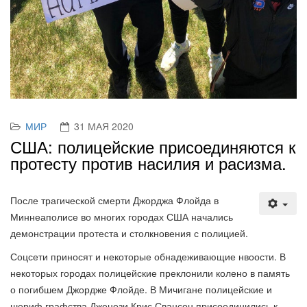
МИР
31 МАЯ 2020
США: полицейские присоединяются к
протесту против насилия и расизма.
После трагической смерти Джорджа Флойда в
Миннеаполисе во многих городах США начались
демонстрации протеста и столкновения с полицией.
Соцсети приносят и некоторые обнадеживающие нвоости. В
некоторых городах полицейские преклонили колено в память
о погибшем Джордже Флойде. В Мичигане полицейские и
шериф графства Дженези Крис Свансон присоединились к