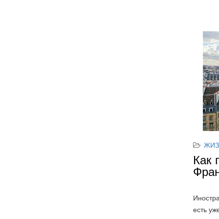
ЖИЗ
Как 
Фра
Иностра
есть уж