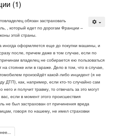
ии (1)
товладелец обязан застраховать
ль, , который едет по дорогам Франции –
аконы этой страны.
а иногда оформляется еще до покупки машины, и
сразу после, причем даже в том случае, если по
 причинам владелец не собирается ею пользоваться
т на стоянке или в гараже. Дело в том, что в случае,
втомобилем произойдёт какой-либо инцидент (я не
ду ДТП), как, например, если кто-то случайно сам
о него и получит травму, то отвечать за это могут
ь вас, если в момент этого происшествия
ль не был застрахован от причинения вреда
лицам, говоря по нашему, не имел страховки
нее...