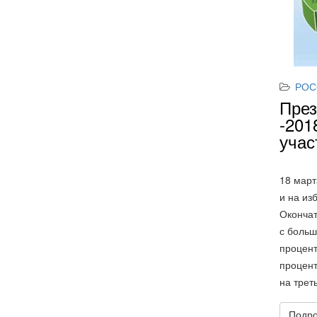
РОС
През
-201
учас
18 март
и на из
Окончат
с больш
процент
процент
на трет
Подро