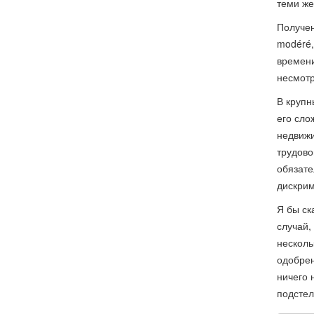
теми же
Получен
modéré,
времени
несмотр
В крупн
его сло
недвижи
трудово
обязате
дискрим
Я бы ск
случай, 
несколь
одобрен
ничего 
подстел