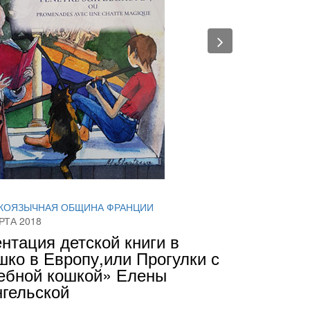
evious
Next
КОЯЗЫЧНАЯ ОБЩИНА ФРАНЦИИ
РТА 2018
нтация детской книги в
ко в Европу,или Прогулки с
ебной кошкой» Елены
гельской
 в 16.00 в Российском духовно-культурном
Париже (1 quai Branly)
ция детской книги «Окошко в Европу, или Прогулки