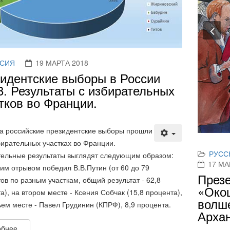
Pr
СИЯ
19 МАРТА 2018
идентские выборы в России
8. Результаты с избирательных
тков во Франции.
РУСС
17 МА
Презе
а российские президентские выборы прошли
«Окош
бирательных участках во Франции.
волш
ельные результаты выглядят следующим образом:
Архан
им отрывом победил В.В.Путин (от 60 до 79
ов по разным участкам, общий результат - 62,8
а), на втором месте - Ксения Собчак (15,8 процента),
25 марта
ьем месте - Павел Грудинин (КПРФ), 8,9 процента.
центре в 
Презента
бнее...