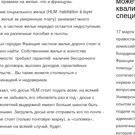
може
 правами на жилье, что и французы.
квал
ие cоциального жилья (HLM -habitation à loyer
специ
 жильё за умеренную плату) занимает много
, а частное жилье нередко остается недоступным,
17 марта
я на различные пособия и льготы.
правосла
ых городах Франции частное жилье дорого стоит и
комиссий
жно найти. Собственники жилья и агентства
Координа
мости требуют гарантий: наличие бессрочного
Франции 
го договора, высоких доходов, гарантийных
помощь"
льств... Вы также можете столкнуться с
соотечес
инацией и недоверием.
первом с
вопросам
азал, что досье HLM стоит подать всем, на всякий
Универси
и не забывать его обновлять раз в год - досье с
опытом и 
колетней выдержкой имеют больше шансов быть
подачи н
ными. Загрузить досье или отправить его по почте -
админист
не стоит (только почтовую марку), а «соломка»,
различны
енная на всякий случай, будет.
которую м