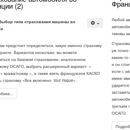
Франц
ции (2)
Любой ав
 Выбор типа страхования машины во
автомоби
ии
таковы з
Страховк
ам предстоит определиться, какую именно страховку
уж точно 
раете. Вариантов несколько: вы можете
каким-то
иться на базовом страховании, аналогичном
и он стои
кому ОСАГО, выбрать расширенный вариант- «
если с а
+ кража/пожар », а также взять французское КАСКО
имею вви
ь страховку «Все включено- tout risque».
ударится 
заставит
бнее...
автомоби
третьим 
ОСАГО.
Подроб