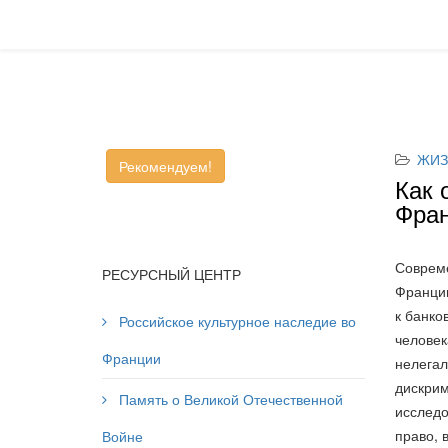
ЖИЗ
Рекомендуем!
Как 
Фра
Совреме
РЕСУРСНЫЙ ЦЕНТР
Франции
к банко
Российское культурное наследие во
человек
Франции
нелегал
дискрим
Память о Великой Отечественной
исследо
право, 
Войне