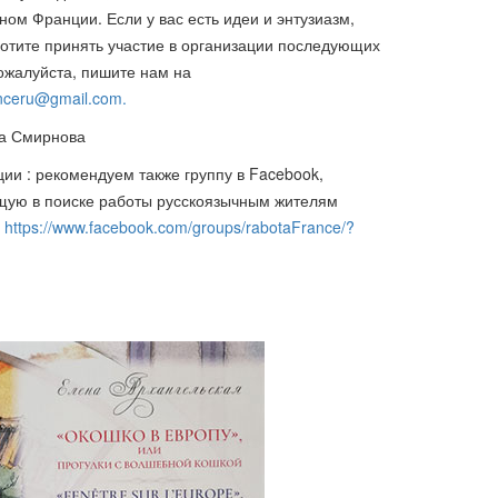
ном Франции. Если у вас есть идеи и энтузиазм,
хотите принять участие в организации последующих
пожалуйста, пишите нам на
anceru@gmail.com
.
а Смирнова
ции : рекомендуем также группу в Facebook,
ую в поиске работы русскоязычным жителям
:
https://www.facebook.com/groups/rabotaFrance/?