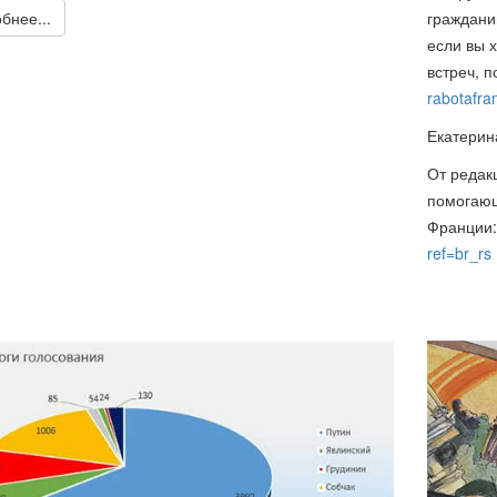
бнее...
граждани
если вы 
встреч, 
rabotafr
Екатерин
От редак
помогающ
Франции
ref=br_rs