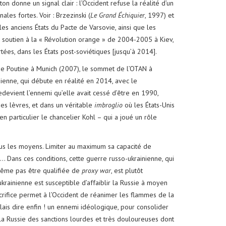
n donne un signal clair : l’Occident refuse la réalité d’un
es fortes. Voir : Brzezinski (
Le Grand Échiquier
, 1997) et
les anciens États du Pacte de Varsovie, ainsi que les
n soutien à la « Révolution orange » de 2004-2005 à Kiev,
tées, dans les États post-soviétiques [jusqu’à 2014].
 de Poutine à Munich (2007), le sommet de l’OTAN à
nienne, qui débute en réalité en 2014, avec le
devient l’ennemi qu’elle avait cessé d’être en 1990,
es lèvres, et dans un véritable
imbroglio
où les États-Unis
en particulier le chancelier Kohl – qui a joué un rôle
r tous les moyens. Limiter au maximum sa capacité de
 Dans ces conditions, cette guerre russo-ukrainienne, qui
 même pas être qualifiée de
proxy war
, est plutôt
rainienne est susceptible d’affaiblir la Russie à moyen
acrifice permet à l’Occident de réanimer les flammes de la
llais dire enfin ! un ennemi idéologique, pour consolider
la Russie des sanctions lourdes et très douloureuses dont