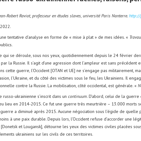
ean-Robert Raviot, professeur en études slaves, université Paris Nanterre.
http:/
 2022.
 une tentative d’analyse en forme de « mise à plat » de mes idées. «
Travau
ublics.
e qui se déroule, sous nos yeux, quotidiennement depuis le 24 février derni
 par la Russie. Il s’agit d’une agression dont l’ampleur est sans précédent
s cette guerre, l’Occident [OTAN et UE] ne s’engage pas militairement, mais 
asion, l’Ukraine, et du côté des victimes sous le feu, les Ukrainiens. Il eng
onnelle contre la Russie. La mobilisation, côté occidental, est générale. «
N
e russo-ukrainienne s’inscrit dans un
continuum
. D’abord, celui de la guerre
 eu lieu en 2014-2015. Ce fut une guerre très meurtrière – 13.000 morts sel
 guerre a diminué après 2015. Aucune négociation sous l’égide de quelle pu
oins à une paix durable. Depuis lors, l’Occident refuse d’accorder une lég
e [Donetsk et Lougansk], détourne les yeux des victimes civiles placées sou
ents ukrainiens sur les civils de ces territoires.