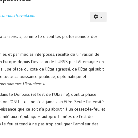
/jeanrobertraviot.com
x en cours
», comme le disent les professionnels des
er, et par médias interposés, résulte de l’invasion de
 en Europe depuis l’invasion de l’URSS par l’Allemagne en
il se place du côté de l’État agressé, de l’État qui subit
age toute sa puissance politique, diplomatique et
ous sommes Ukrainiens
».
 dans le Donbass (et l’est de l’Ukraine), dont la phase
on l’ONU – qui ne s’est jamais arrêtée. Seule l’intensité
issance que ce soit n’a pu aboutir à un cessez-le-feu, et
itimité aux républiques autoproclamées de l’est de
s le feu et tend à ne pas trop souligner l’ampleur des