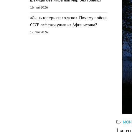
Границы без мира или мир без границ?
16 mai 2026
«Лишь теперь стало ясно». Почему войска
СССР всё-таки ушли из Афганистана?
12 mai 2026
MON
La gu