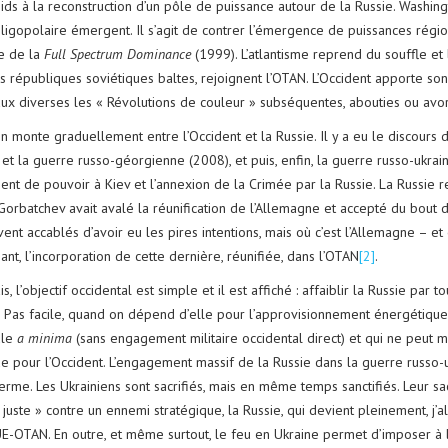
ds à la reconstruction d’un pôle de puissance autour de la Russie. Washingto
igopolaire émergent. Il s’agit de contrer l’émergence de puissances régional
ie de la
Full Spectrum Dominance
(1999). L’atlantisme reprend du souffle et 
s républiques soviétiques baltes, rejoignent l’OTAN. L’Occident apporte so
’aux diverses les « Révolutions de couleur » subséquentes, abouties ou avor
on monte graduellement entre l’Occident et la Russie. Il y a eu le discours
 et la guerre russo-géorgienne (2008), et puis, enfin, la guerre russo-ukrai
nt de pouvoir à Kiev et l’annexion de la Crimée par la Russie. La Russie re
Gorbatchev avait avalé la réunification de l’Allemagne et accepté du bout d
ent accablés d’avoir eu les pires intentions, mais où c’est l’Allemagne – et 
nt, l’incorporation de cette dernière, réunifiée, dans l’OTAN
[2]
.
, l’objectif occidental est simple et il est affiché : affaiblir la Russie pa
. Pas facile, quand on dépend d’elle pour l’approvisionnement énergétique…
ule
a minima
(sans engagement militaire occidental direct) et qui ne peut
e pour l’Occident. L’engagement massif de la Russie dans la guerre russo-uk
terme. Les Ukrainiens sont sacrifiés, mais en même temps sanctifiés. Leur s
juste » contre un ennemi stratégique, la Russie, qui devient pleinement, j’a
UE-OTAN. En outre, et même surtout, le feu en Ukraine permet d’imposer à 