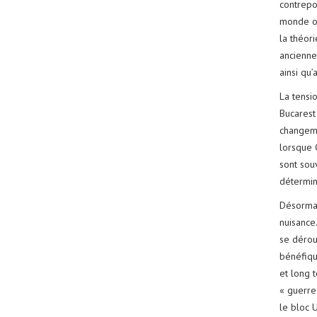
contrepoi
monde ol
la théor
ancienne
ainsi qu
La tensi
Bucarest
changeme
lorsque 
sont souv
détermina
Désormais
nuisance
se déro
bénéfiqu
et long 
« guerre 
le bloc 