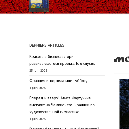
DERNIERS ARTICLES
Красота и бизнес: история
M
развивающегося проекта. Год спустя.
25 juin 2026
Франция испортила мне субботу.
1 juin 2026
Вперед и вверх! Алиса Фартунина
выступит на Чемпионате Франции по
художественной гимнастике.
1 juin 2026