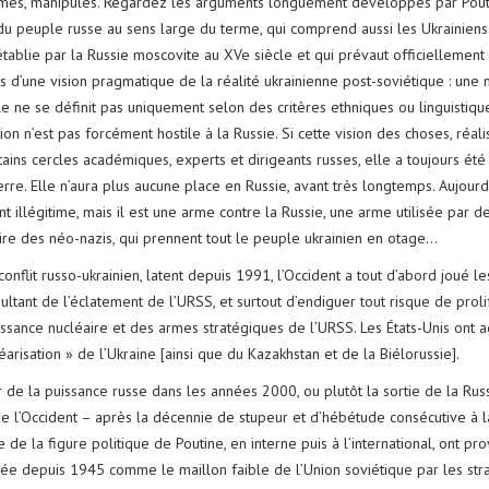
més, manipulés. Regardez les arguments longuement développés par Poutine
u peuple russe au sens large du terme, qui comprend aussi les Ukrainiens e
 établie par la Russie moscovite au XVe siècle et qui prévaut officiellement
s d’une vision pragmatique de la réalité ukrainienne post-soviétique : une 
le ne se définit pas uniquement selon des critères ethniques ou linguistiqu
ion n’est pas forcément hostile à la Russie. Si cette vision des choses, réali
ains cercles académiques, experts et dirigeants russes, elle a toujours été t
rre. Elle n’aura plus aucune place en Russie, avant très longtemps. Aujourd’
 illégitime, mais il est une arme contre la Russie, une arme utilisée par de
oire des néo-nazis, qui prennent tout le peuple ukrainien en otage…
onflit russo-ukrainien, latent depuis 1991, l’Occident a tout d’abord joué les i
ltant de l’éclatement de l’URSS, et surtout d’endiguer tout risque de prolifé
issance nucléaire et des armes stratégiques de l’URSS. Les États-Unis ont ag
arisation » de l’Ukraine [ainsi que du Kazakhstan et de la Biélorussie].
r de la puissance russe dans les années 2000, ou plutôt la sortie de la Ru
de l’Occident – après la décennie de stupeur et d’hébétude consécutive à
 de la figure politique de Poutine, en interne puis à l’international, ont 
ée depuis 1945 comme le maillon faible de l’Union soviétique par les stra