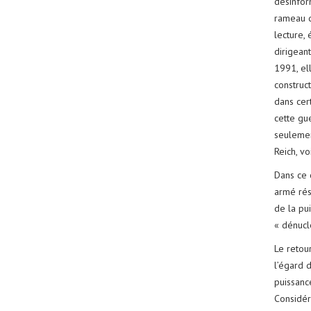
désinfor
rameau d
lecture,
dirigeant
1991, el
construct
dans cert
cette gue
seulement
Reich, v
Dans ce c
armé résu
de la pu
« dénuclé
Le retou
l’égard 
puissance
Considér