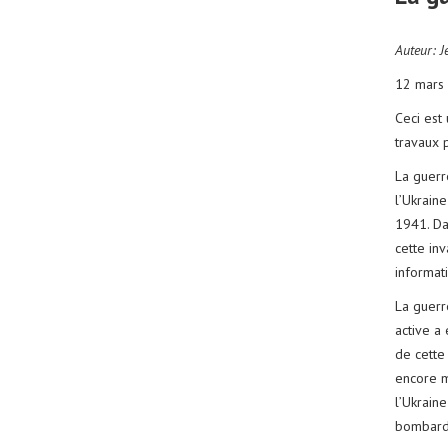
Auteur: J
12 mars
Ceci est
travaux p
La guerr
l’Ukraine
1941. Dan
cette inv
informati
La guerr
active a
de cette
encore m
l’Ukrain
bombardem