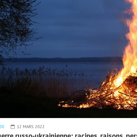
DE
12 MARS 2022
erre russo-ukrainienne: racines, raisons, per