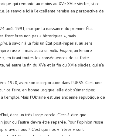
orique qui remonte au moins au XVe-XVIe siècles, si ce
cle. Je renvoie ici à l’excellente remise en perspective de
 24 août 1991, marque la naissance du premier État
s frontières non pas « historiques », mais
pire
, à savoir à la fois un État post-impérial au sens
Empire russe – mais aussi un
méta-Empire
, un Empire
e », en tirant toutes les conséquences de sa forte
e, né entre la fin du XVe et la fin du XVIe siècles, qui n’a
ées 1920, avec son incorporation dans l’URSS. C’est une
ur ce faire, en bonne logique, elle doit s’émanciper,
t à l’emploi. Mais l’Ukraine est une ancienne république de
d’hui, dans un très large cercle. C’est-à-dire que
 jour ou l’autre devra être réparée. Pour l’opinion russe
pre avec nous ? C’est que nos « frères » sont