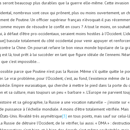
ts seront beaucoup plus durables que la guerre elle-même. Cette invasion e
idental, nombreux sont ceux qui prônent, plus ou moins ouvertement, un cha
ment de Poutine. Un officier supérieur français n’évoquait-il pas récemment
comme moyen de résoudre le conflit en cours ? A tout le moins, on souhait
i, à défaut d’être pro-occidentaux, seraient moins hostiles à l’Occident. L’i
que] bascule totalement du côté occidental pour venir appuyer et renforcer 
 contre la Chine. On pourrait refaire le bon vieux monde bipolaire de la g
g est là, tout prêt à lui succéder en tant que figure idéale de l’ennemi. Né
 que c’est impossible…
ossible parce que Poutine n’est pas la Russie. Même s’il quitte quitte le pou
r. Le vrai problème, pour l’Occident, c’est, au fond, l’existence même de la 
siècle. Empire eurasiatique, qui cherche à mettre le pied dans la porte d
on et sa culture, mais toujours un peu « barbare ». L’Europe ne parvient tou
istoire et sa géographie, la Russie a une vocation naturelle – j’insiste sur
e puissance à l’échelle mondiale. A moins d’être totalement vitrifiée. Mais c
États-Unis. Rivalité très asymétrique
[3]
en tous points, mais sauf sur celui-l
a Russie de détruire l’Occident, de le vitrifier, lui aussi. « DMA » : destruc