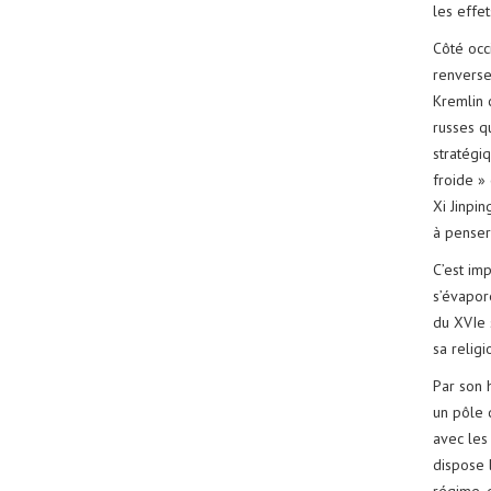
les effe
Côté occ
renverse
Kremlin 
russes qu
stratégi
froide »
Xi Jinpin
à penser
C’est imp
s’évapore
du XVIe 
sa religi
Par son h
un pôle d
avec les 
dispose l