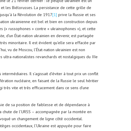
 le 21 février dernier : le peuple ukrainien est un
t les Biélorusses. La persistance de cette grille de
 jusqu’à la Révolution de 1917
[1]
prive la Russie et ses
nation ukrainienne est bel et bien en construction depuis
es (« russophones » contre « ukrainophones »), et cette
ste, d’un État-nation ukrainien en devenir, est partagée
rès minoritaire. Il est évident qu’elle sera effacée par
hui, vu de Moscou, l’État-nation ukrainien est non
s ultra-nationalistes revanchards et nostalgiques du IIIe
ntermédiaires. Il s’agissait d’éviter à tout prix un conflit
ration nucléaire, en faisant de la Russie le seul héritier
i très vite et très efficacement dans ce sens d’une
ssie de sa position de faiblesse et de dépendance à
 la chute de l’URSS – accompagnée par la montée en
provoqué un changement de ligne côté occidental.
tèges occidentaux, l’Ukraine est appuyée pour faire