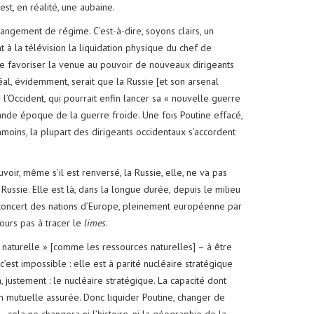
st, en réalité, une aubaine.
ngement de régime. C’est-à-dire, soyons clairs, un
 à la télévision la liquidation physique du chef de
e favoriser la venue au pouvoir de nouveaux dirigeants
déal, évidemment, serait que la Russie [et son arsenal
l’Occident, qui pourrait enfin lancer sa « nouvelle guerre
rande époque de la guerre froide. Une fois Poutine effacé,
anmoins, la plupart des dirigeants occidentaux s’accordent
voir, même s’il est renversé, la Russie, elle, ne va pas
Russie. Elle est là, dans la longue durée, depuis le milieu
u concert des nations d’Europe, pleinement européenne par
jours pas à tracer le
limes
.
 « naturelle » [comme les ressources naturelles] – à être
’est impossible : elle est à parité nucléaire stratégique
à, justement : le nucléaire stratégique. La capacité dont
tion mutuelle assurée. Donc liquider Poutine, changer de