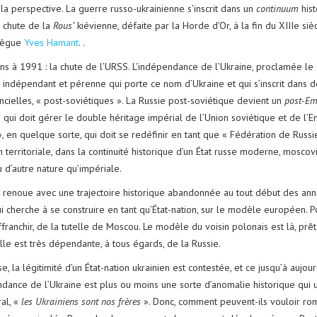
la perspective. La guerre russo-ukrainienne s’inscrit dans un
continuum
hist
a chute de la
Rous’
kiévienne, défaite par la Horde d’Or, à la fin du XIIIe siè
lègue
Yves Hamant
. .
s à 1991 : la chute de l’URSS. L’indépendance de l’Ukraine, proclamée le
n indépendant et pérenne qui porte ce nom d’Ukraine et qui s’inscrit dans de
ncielles, « post-soviétiques ». La Russie post-soviétique devient un
post-Em
 qui doit gérer le double héritage impérial de l’Union soviétique et de l’
», en quelque sorte, qui doit se redéfinir en tant que « Fédération de Russi
n territoriale, dans la continuité historique d’un État russe moderne, moscovit
 d’autre nature qu’impériale.
e renoue avec une trajectoire historique abandonnée au tout début des ann
i cherche à se construire en tant qu’État-nation, sur le modèle européen. Po
ffranchir, de la tutelle de Moscou. Le modèle du voisin polonais est là, prê
lle est très dépendante, à tous égards, de la Russie.
e, la légitimité d’un État-nation ukrainien est contestée, et ce jusqu’à aujour
ndance de l’Ukraine est plus ou moins une sorte d’anomalie historique qui un
al, «
les Ukrainiens sont nos frères
». Donc, comment peuvent-ils vouloir rom