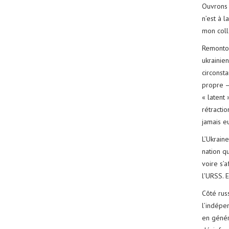
Ouvrons 
n’est à l
mon col
Remonton
ukrainie
circonsta
propre –
« latent 
rétractio
jamais eu
L’Ukrain
nation qu
voire s’a
l’URSS. E
Côté russ
l’indépe
en génér