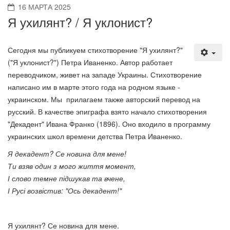
16 МАРТА 2025
Я ухилянт? / Я уклонист?
Сегодня мы публикуем стихотворение "Я ухилянт?"
("Я уклонист?") Петра Иваненко. Автор работает
переводчиком, живет на западе Украины. Стихотворение
написано им в марте этого года на родном языке -
украинском. Мы прилагаем также авторский перевод на
русский. В качестве эпиграфа взято начало стихотворения
"Декадент" Ивана Франко (1896). Оно входило в программу
украинских школ времени детства Петра Иваненко.
Я декадент? Се новина для мене!
Ти взяв один з мого життя момент,
І слово темне підшукав та вчене,
І Русі возвістив: "Ось декадент!"
Я ухилянт? Се новина для мене.