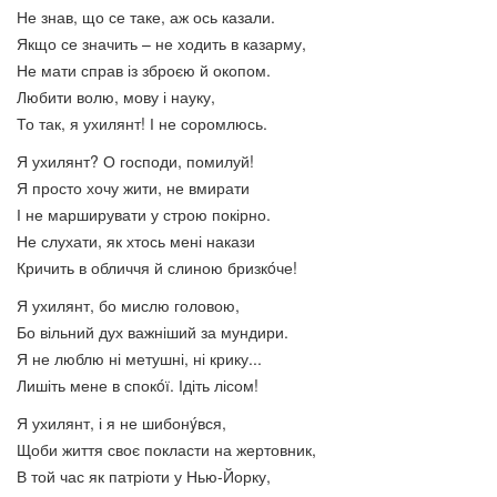
Не знав, що се таке, аж ось казали.
Якщо се значить – не ходить в казарму,
Не мати справ із зброєю й окопом.
Любити волю, мову і науку,
То так, я ухилянт! І не соромлюсь.
Я ухилянт? О господи, помилуй!
Я просто хочу жити, не вмирати
І не марширувати у строю покірно.
Не слухати, як хтось мені накази
Кричить в обличчя й слиною бризкóче!
Я ухилянт, бо мислю головою,
Бо вільний дух важніший за мундири.
Я не люблю ні метушні, ні крику...
Лишіть мене в спокóї. Ідіть лісом!
Я ухилянт, і я не шибонýвся,
Щоби життя своє покласти на жертовник,
В той час як патріоти у Нью-Йорку,