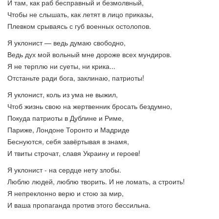
И там, как раб бесправный и безмолвный,
Чтобы не слышать, как летят в лицо приказы,
Плевком срываясь с губ военных остолопов.
Я уклонист — ведь думаю свободно,
Ведь дух мой вольный мне дороже всех мундиров.
Я не терплю ни суеты, ни крика...
Отстаньте ради бога, заклинаю, патриоты!
Я уклонист, коль из ума не выжил,
Чтоб жизнь свою на жертвенник бросать бездумно,
Покуда патриоты в Дублине и Риме,
Париже, Лондоне Торонто и Мадриде
Беснуются, себя завёртывая в знамя,
И твиты строчат, славя Украину и героев!
Я уклонист - на сердце нету злобы.
Люблю людей, люблю творить. И не ломать, а строить!
Я непреклонно верю и стою за мир,
И ваша пропаганда против этого бессильна.