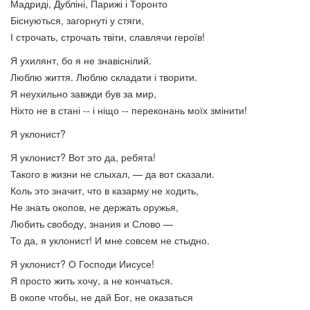
Мадриді, Дубліні, Парижі і Торонто
Біснуються, загорнуті у стяги,
І строчать, строчать твіти, славлячи героїв!
Я ухилянт, бо я не знавіснілий.
Люблю життя. Люблю складати і творити.
Я неухильно завжди був за мир,
Ніхто не в стані -- і ніщо -- переконань моїх змінити!
Я уклонист?
Я уклонист? Вот это да, ребята!
Такого в жизни не слыхал, — да вот сказали.
Коль это значит, что в казарму не ходить,
Не знать окопов, не держать оружья,
Любить свободу, знания и Слово —
То да, я уклонист! И мне совсем не стыдно.
Я уклонист? О Господи Иисусе!
Я просто жить хочу, а не кончаться.
В окопе чтобы, не дай Бог, не оказаться