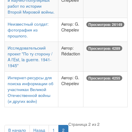
и научно-популярных
Chepelev
работ по истории
Второй Мировой войны.
Неизвестный солдат:
Автор: G.
Просмотров: 26149
фотография из
Chepelev
прошлого.
Исследовательский
Автор:
Просмотров: 4289
проект "По ту сторону /
Rédaction
A l'Est, la guerre. 1941-
1945"
Интернет-ресурсы для
Автор: G.
Просмотров: 4255
поиска информации об
Chepelev
участниках Великой
Отечественной войны
(и других войн)
Страница 2 из 2
В начало
Назад
1
2