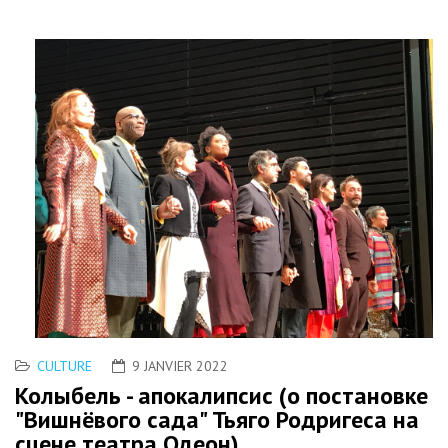
CULTURE
9 JANVIER 2022
Колыбель - апокалипсис (о постановке
"Вишнёвого сада" Тьяго Родригеса на
сцене театра Одеон)