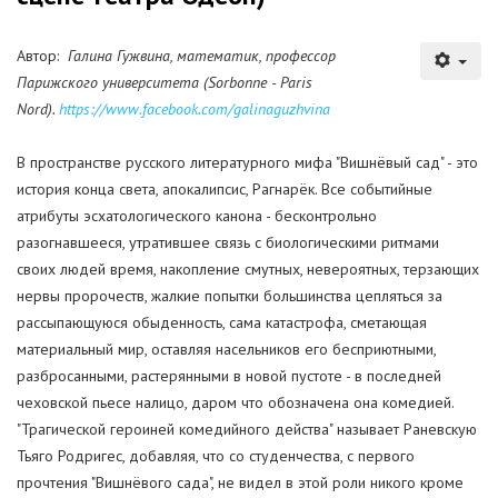
Автор:
Галина Гужвина, математик, профессор
Парижского университета (Sorbonne - Paris
Nord).
https://www.facebook.com/galinaguzhvina
В пространстве русского литературного мифа "Вишнёвый сад" - это
история конца света, апокалипсис, Рагнарёк. Все событийные
атрибуты эсхатологического канона - бесконтрольно
разогнавшееся, утратившее связь с биологическими ритмами
своих людей время, накопление смутных, невероятных, терзающих
нервы пророчеств, жалкие попытки большинства цепляться за
рассыпающуюся обыденность, сама катастрофа, сметающая
материальный мир, оставляя насельников его бесприютными,
разбросанными, растерянными в новой пустоте - в последней
чеховской пьесе налицо, даром что обозначена она комедией.
"Трагической героиней комедийного действа" называет Раневскую
Тьяго Родригес, добавляя, что со студенчества, с первого
прочтения "Вишнёвого сада", не видел в этой роли никого кроме