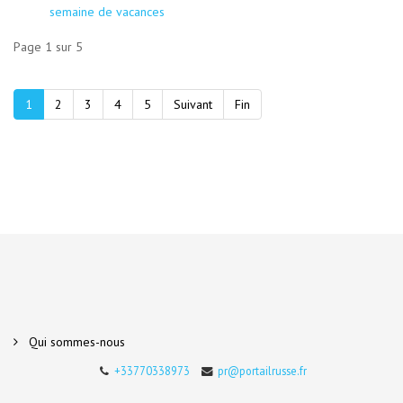
semaine de vacances
Page 1 sur 5
1
2
3
4
5
Suivant
Fin
Qui sommes-nous
+33770338973
pr@portailrusse.fr