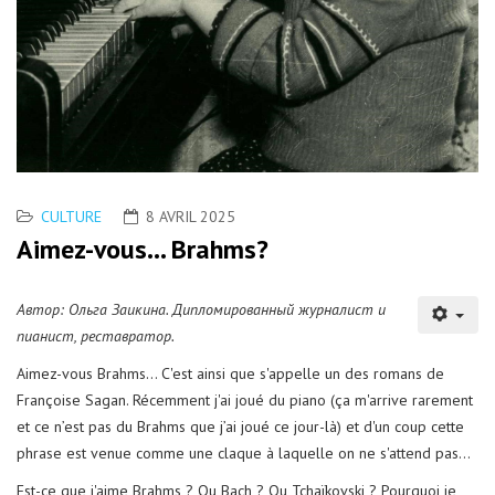
CULTURE
8 AVRIL 2025
Aimez-vous... Brahms?
Автор: Ольга Заикина. Дипломированный журналист и
пианист, реставратор.
Aimez-vous Brahms... C'est ainsi que s'appelle un des romans de
Françoise Sagan. Récemment j'ai joué du piano (ça m'arrive rarement
et ce n’est pas du Brahms que j’ai joué ce jour-là) et d'un coup cette
phrase est venue comme une claque à laquelle on ne s'attend pas...
Est-ce que j'aime Brahms ? Ou Bach ? Ou Tchaïkovski ? Pourquoi je