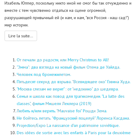
Изабель Юппер, поскольку никто иной не смог бы так отчужденно и
вместе с тем чувственно отдаться на сцене огромной,
разрушающей привычный ей (и нам, и нам, "вся Россия - наш сад!")
мир истории.
Lire la suite...
От печали до радости, или Merry Christmas to All!
"Эмма": два взгляда на новый фильм Отема де Уайлда.
Человек под бронежилетом.
Пятьдесят секунд до взрыва. "Всевидящее око" Гэвина Худа.
"Москва слезам не верит" : от "недокино" до шедевра.
Семья и школа как повод для трагикомедии. "La lutte des
classes", фильм Мишеля Леклера (2019)
Любить и/или верить. "Mauvaise foi" Рошди Зема.
Не бойтесь летать. "Французский поцелуй" Лоренса Касдана.
Projection/Expo La naissance d'un patrimoine soviétique.
Des idées de sortie avec les enfants à Paris pour la deuxième