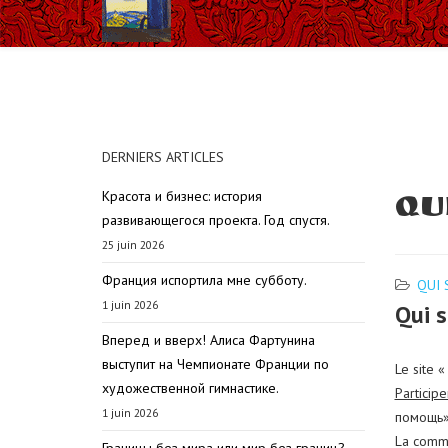
DERNIERS ARTICLES
Красота и бизнес: история
Qu
развивающегося проекта. Год спустя.
25 juin 2026
Франция испортила мне субботу.
QUI
1 juin 2026
Qui 
Вперед и вверх! Алиса Фартунина
выступит на Чемпионате Франции по
Le site 
художественной гимнастике.
Particip
1 juin 2026
помощь»,
La commi