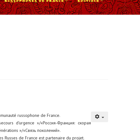
RUSSOPHONES DE FRANCE
BOUTIQUE
communauté russophone de France.
 secours d'urgence »/«Россия-Франция: скорая
énérations »/«Связь поколений».
es Russes de France est partenaire du projet.