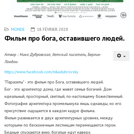
MONDE
18 FÉVRIER 2020
Фильм про бога, оставившего людей.
Атвор : Ника Дубровская, детский писатель, Берлин-
Лондон.
https://www.facebook.com/nikadubrovsky
"Паразиты" - это фильм про Бога, оставившего людей.
Бог - это архитектор дома, где живет семья богачей. Дом
идеальный, просторный, светлый, по-настоящему божественный.
Фотография архитектора промелькнула лишь однажды, но его
присутствие ощущается в каждом кадре фильма.
Фильм развивается в двух архитектурных уровнях, между
которыми по бесконечным лестницам перемещаются герои.
Бедные спускаются вниз, богатые идут наверх.