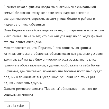
В самом начале фильма, когда мы знакомимся с симпатичной
семьей бедняков, сразу же появляется паразит вместе с
экстерминатором, опрыскивающим улицы бедного района, в
надежде от них избавиться.
Отец бедного семейства еще не знает, что паразиты и есть он сам
и его семья. Он не знает, что они живут в аду, но по ходу фильма
это становится очевидно.
Может показаться, что "Паразиты" - это социальная критика
капиталистического общества, объясняющая, как ужасные условия
делят людей на два биологических класса, заставляют одних
принимать образ тараканов, а других изображать из себя богов.
В фильме, действительно, показано, что богатые постоянно судят
бедных и принимают "вынужденные" решения изгнать из рая
одних и поселить других.
Однако режиссер фильма "Паразиты" обманывает нас - это не
социальная критика.
Lire la suite...