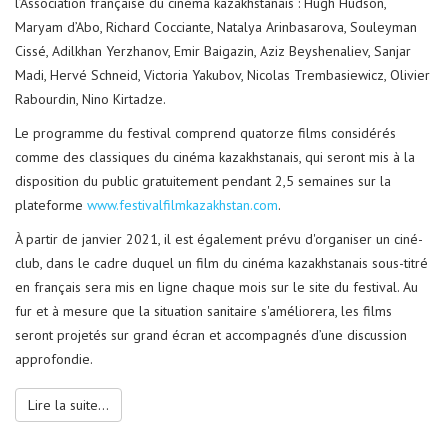
l’Association française du cinéma kazakhstanais : Hugh Hudson,
Maryam d’Abo, Richard Cocciante, Natalya Arinbasarova, Souleyman
Cissé, Adilkhan Yerzhanov, Emir Baigazin, Aziz Beyshenaliev, Sanjar
Madi, Hervé Schneid, Victoria Yakubov, Nicolas Trembasiewicz, Olivier
Rabourdin, Nino Kirtadze.
Le programme du festival comprend quatorze films considérés
comme des classiques du cinéma kazakhstanais, qui seront mis à la
disposition du public gratuitement pendant 2,5 semaines sur la
plateforme
www.festivalfilmkazakhstan.com
.
À partir de janvier 2021, il est également prévu d'organiser un ciné-
club, dans le cadre duquel un film du cinéma kazakhstanais sous-titré
en français sera mis en ligne chaque mois sur le site du festival. Au
fur et à mesure que la situation sanitaire s'améliorera, les films
seront projetés sur grand écran et accompagnés d’une discussion
approfondie.
Lire la suite...