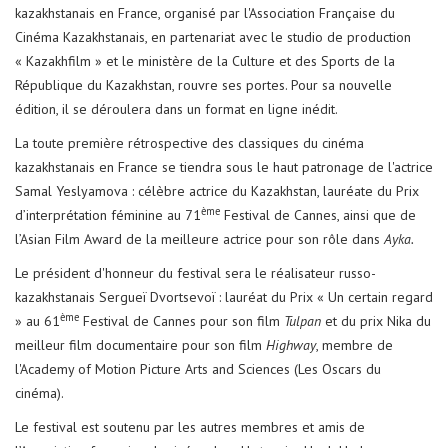
kazakhstanais en France, organisé par l'Association Française du
Cinéma Kazakhstanais, en partenariat avec le studio de production
« Kazakhfilm » et le ministère de la Culture et des Sports de la
République du Kazakhstan, rouvre ses portes. Pour sa nouvelle
édition, il se déroulera dans un format en ligne inédit.
La toute première rétrospective des classiques du cinéma
kazakhstanais en France se tiendra sous le haut patronage de l'actrice
Samal Yeslyamova : célèbre actrice du Kazakhstan, lauréate du Prix
ème
d’interprétation féminine au 71
Festival de Cannes, ainsi que de
l’Asian Film Award de la meilleure actrice pour son rôle dans
Ayka.
Le président d'honneur du festival sera le réalisateur russo-
kazakhstanais Sergueï Dvortsevoï : lauréat du Prix « Un certain regard
ème
» au 61
Festival de Cannes pour son film
Tulpan
et du prix Nika du
meilleur film documentaire pour son film
Highway
, membre de
l'Academy of Motion Picture Arts and Sciences (Les Oscars du
cinéma).
Le festival est soutenu par les autres membres et amis de